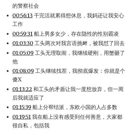
的警察社会
00:56:13
干完活就累得想休息，我妈还让我安心
工作
00:59:31
船上男多女少，存在隐性的性别霸凌
01:03:30
工头两次对我言语挑衅，被我怼了回去
01:05:09
工头无理取闹，我继续硬刚，用蟹砸了
他
01:08:09
工头继续找茬，我彻底爆发：你就是个
傻X
01:13:22
和工头的矛盾让我一度想放弃，但一周
后我就适应了
01:15:39
船上分帮结派，东欧小国的人占多数
01:19:51
我在船上没有感受到任何善意，大家都
很自私，包括我