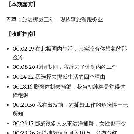
【本期嘉宾】
青草
：旅居挪威三年，现从事旅游服务业
【收听指南】
00:02:19
在北极圈内生活，其实没有你想象的那
么冷
00:08:26
疫情期间，我辞去了体制内的工作
00:14:22
我选择去挪威生活的四个理由
00:18:16
脱离体制去捕蟹，我当初纯粹是觉得这
样很飒
00:20:36
我在出发前，对捕蟹工作的危险性一无
所知
00:26:17
挪威很多人从事远洋捕蟹，女性也不少
00:28:26
远洋捕蟹保底月入10万，还有分红