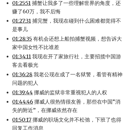
01:25:51
捕蟹让我多了一些理解世界的角度，还
赚了60万，我不后悔
01:27:31
捕完蟹，我现在碰到什么困难都觉得不
是事儿
01:28:35
有机会还想上船拍捕蟹视频，想告诉大
家中国女性不比谁差
01:34:11
我现在开了家旅行社，主要招揽中国游
客去看极光
01:36:28
我老公现在成了一名狱警，看管有精神
问题的犯人
01:39:44
挪威的监狱非常重视犯人的人权
01:44:46
挪威人很热情很友善，那些在中国“消
失的附近”，在挪威依然存在
01:50:17
挪威的职场文化并不松弛，下班了也得
回复工作消息