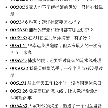
00:30:36
家人也不了解捕蟹的风险，只担心我晕
船
00:33:46
科普：远洋捕蟹要怎么捕？
00:36:50
捕蟹的蟹笼和诱饵都有哪些讲究？
00:39:37
在2月份去北冰洋捕蟹，有多冷？
00:41:41
很幸运我没翻船，但风浪最大的一次有
四五十米高
00:45:45
捕捞的蟹，还要经过庞杂的流水线处理
00:50:22
我是天赋型选手，一个半月航程没晕过
船
00:51:31
船上每天工作12小时，没有固定休息日
00:52:26
极度高压的流水线，让人觉得偷懒是一
件可耻的事
00:54:59
大家对钱的渴望，塑造了一个相互监督